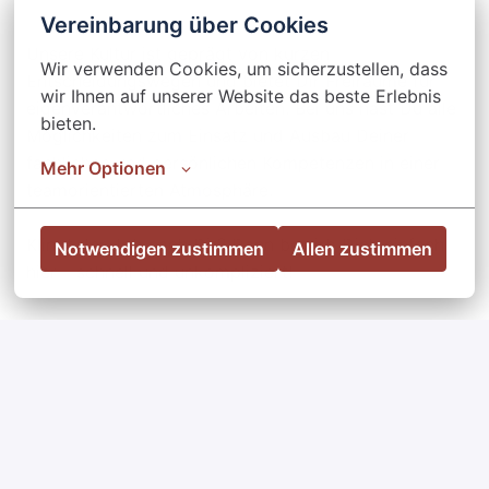
Vereinbarung über Cookies
Unsere Kultur ist geprägt von kurzen
Wir verwenden Cookies, um sicherzustellen, dass 
Entscheidungswegen und bietet Dir Freiräume für
wir Ihnen auf unserer Website das beste Erlebnis 
eigenverantwortliches Arbeiten. Bei uns hast Du alle
bieten.
Möglichkeiten zum Einsatz und Ausbau Deiner
fachlichen und persönlichen Kompetenzen in einer
Mehr Optionen
teamorientierten Atmosphäre.
Klingt der Job nach Dir? Dann bewirb Dich einfach
Notwendigen zustimmen
Allen zustimmen
hier – schnell und unkompliziert!
#teamsteinemann
Bewerben