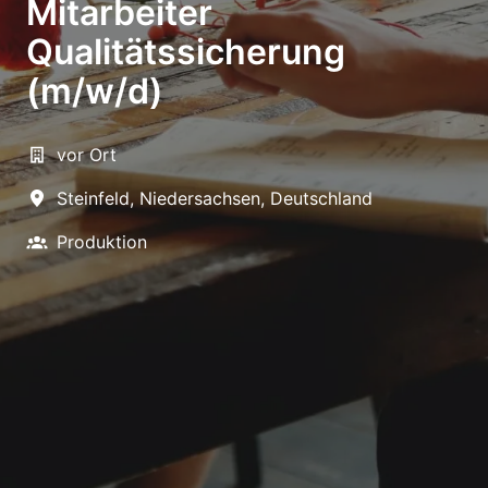
Mitarbeiter
Qualitätssicherung
(m/w/d)
vor Ort
Steinfeld
,
Niedersachsen
,
Deutschland
Produktion