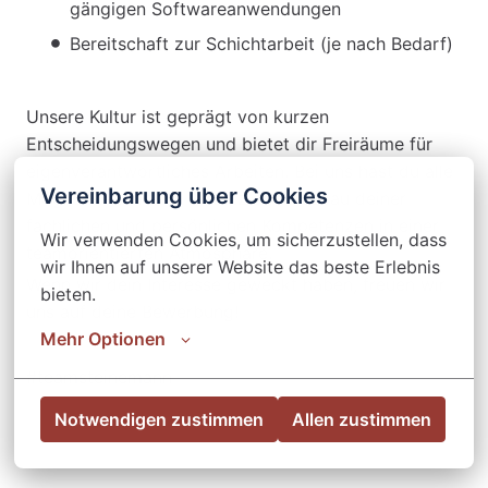
gängigen Softwareanwendungen
Bereitschaft zur Schichtarbeit (je nach Bedarf)
Unsere Kultur ist geprägt von kurzen
Entscheidungswegen und bietet dir Freiräume für
eigenverantwortliches Arbeiten. Bei uns hast du alle
Vereinbarung über Cookies
Möglichkeiten zum Einsatz und Ausbau deiner
fachlichen und persönlichen Kompetenzen in einer
Wir verwenden Cookies, um sicherzustellen, dass 
teamorientierten Atmosphäre.
wir Ihnen auf unserer Website das beste Erlebnis 
Wenn wir dein Interesse geweckt haben, freuen wir
bieten.
uns auf deine Bewerbung!
Mehr Optionen
#teamsteinemann
Notwendigen zustimmen
Allen zustimmen